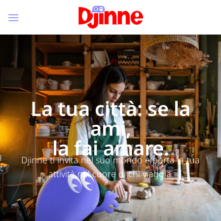
La tua città: se la
ami,
la fai amare.
Djinne ti invita nel suo mondo e porta la tua
attività nel cuore di chi viaggia.